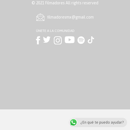
© 2021 Filmadores All rights reserved
ﬁlmadoresmx@gmail.com
ÚNETE A LA COMUNIDAD
¿En qué te puedo ayudar?