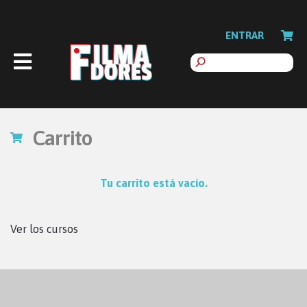
ENTRAR
Carrito
Tu carrito está vacío.
Ver los cursos