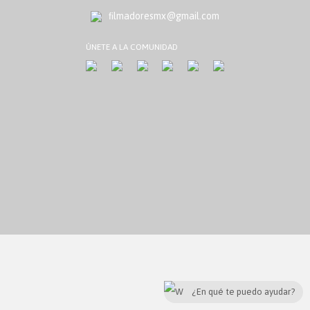
ﬁlmadoresmx@gmail.com
ÚNETE A LA COMUNIDAD
¿En qué te puedo ayudar?