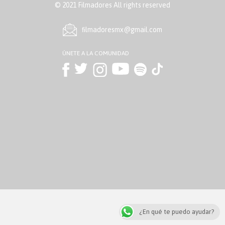
© 2021 Filmadores All rights reserved
ﬁlmadoresmx@gmail.com
ÚNETE A LA COMUNIDAD
¿En qué te puedo ayudar?