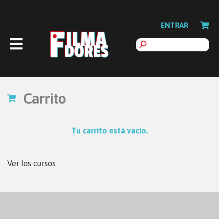
ENTRAR
Carrito
Tu carrito está vacío.
Ver los cursos