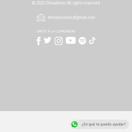
© 2021 Filmadores All rights reserved
ﬁlmadoresmx@gmail.com
ÚNETE A LA COMUNIDAD
¿En qué te puedo ayudar?