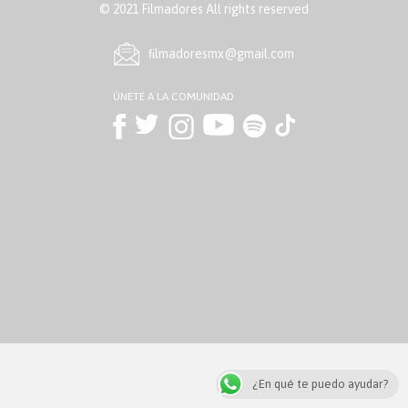
© 2021 Filmadores All rights reserved
ﬁlmadoresmx@gmail.com
ÚNETE A LA COMUNIDAD
¿En qué te puedo ayudar?