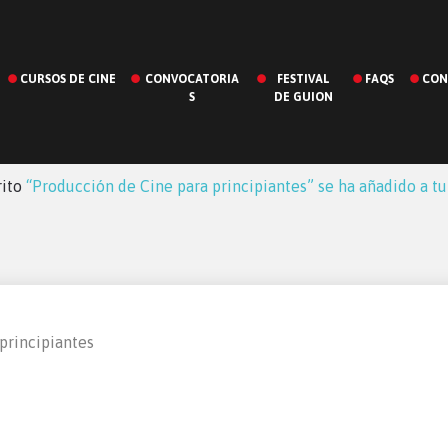
CURSOS DE CINE
CONVOCATORIA
FESTIVAL
FAQS
CON
S
DE GUION
rito
“Producción de Cine para principiantes” se ha añadido a tu 
principiantes