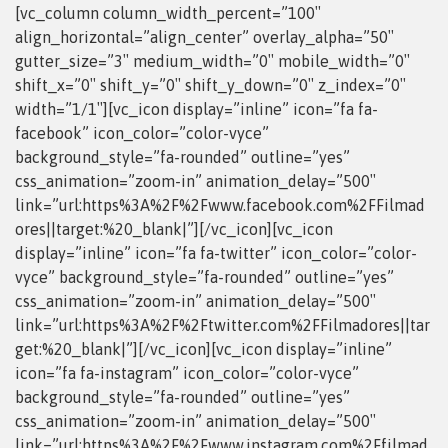
[vc_column column_width_percent=”100″
align_horizontal=”align_center” overlay_alpha=”50″
gutter_size=”3″ medium_width=”0″ mobile_width=”0″
shift_x=”0″ shift_y=”0″ shift_y_down=”0″ z_index=”0″
width=”1/1″][vc_icon display=”inline” icon=”fa fa-
facebook” icon_color=”color-vyce”
background_style=”fa-rounded” outline=”yes”
css_animation=”zoom-in” animation_delay=”500″
link=”url:https%3A%2F%2Fwww.facebook.com%2FFilmad
ores||target:%20_blank|”][/vc_icon][vc_icon
display=”inline” icon=”fa fa-twitter” icon_color=”color-
vyce” background_style=”fa-rounded” outline=”yes”
css_animation=”zoom-in” animation_delay=”500″
link=”url:https%3A%2F%2Ftwitter.com%2FFilmadores||tar
get:%20_blank|”][/vc_icon][vc_icon display=”inline”
icon=”fa fa-instagram” icon_color=”color-vyce”
background_style=”fa-rounded” outline=”yes”
css_animation=”zoom-in” animation_delay=”500″
link=”url:https%3A%2F%2Fwww.instagram.com%2Ffilmad