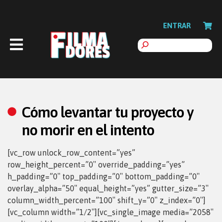
ENTRAR
Cómo levantar tu proyecto y
no morir en el intento
[vc_row unlock_row_content=”yes”
row_height_percent=”0″ override_padding=”yes”
h_padding=”0″ top_padding=”0″ bottom_padding=”0″
overlay_alpha=”50″ equal_height=”yes” gutter_size=”3″
column_width_percent=”100″ shift_y=”0″ z_index=”0″]
[vc_column width=”1/2″][vc_single_image media=”2058″