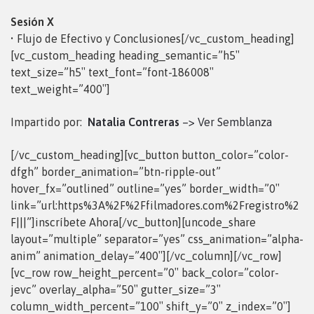
Sesión X
• Flujo de Efectivo y Conclusiones[/vc_custom_heading]
[vc_custom_heading heading_semantic=”h5″
text_size=”h5″ text_font=”font-186008″
text_weight=”400″]
Impartido por:
Natalia Contreras
–> Ver Semblanza
[/vc_custom_heading][vc_button button_color=”color-
dfgh” border_animation=”btn-ripple-out”
hover_fx=”outlined” outline=”yes” border_width=”0″
link=”url:https%3A%2F%2Ffilmadores.com%2Fregistro%2
F|||”]inscríbete Ahora[/vc_button][uncode_share
layout=”multiple” separator=”yes” css_animation=”alpha-
anim” animation_delay=”400″][/vc_column][/vc_row]
[vc_row row_height_percent=”0″ back_color=”color-
jevc” overlay_alpha=”50″ gutter_size=”3″
column_width_percent=”100″ shift_y=”0″ z_index=”0″]