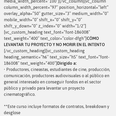
media_width_percent=”100″][/vc_column][vc_column
column_width_percent=”97″ position_horizontal=”left”
overlay_alpha=”50″ gutter_size=”3″ medium_width=”0″
mobile_width=”0″ shift_x=”0″ shift_y=”0″
shift_y_down=”0″ z_index=”0″ width=”1/2″]
[vc_custom_heading text_font=”font-186008″
text_weight=”400″ text_color=”color-dfgh”]
CÓMO
LEVANTAR TU PROYECTO Y NO MORIR EN EL INTENTO
[/vc_custom_heading][vc_custom_heading
heading_semantic=”h6″ text_size=”h5″ text_font=”font-
186008″ text_weight=”400″]
Dirigido a:
• Productores, cineastas, estudiantes de cine, producción,
comunicación, productores audiovisuales o al público en
general interesado en conseguir fondos en el sector
público y privado para levantar un proyecto
cinematográfico.
**Este curso incluye formatos de contratos, breakdown y
desglose