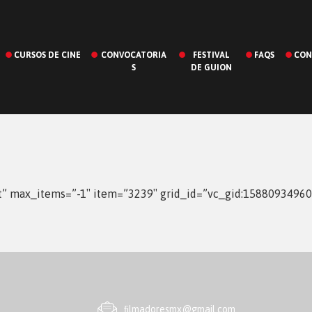
CURSOS DE CINE
CONVOCATORIA
FESTIVAL
FAQS
CON
S
DE GUION
st” max_items=”-1″ item=”3239″ grid_id=”vc_gid:1588093496
ﬁlmadoresmx@gmail.com