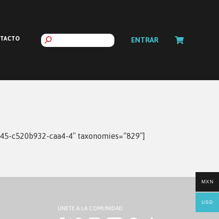
TACTO
ENTRAR
045-c520b932-caa4-4″ taxonomies=”829″]
MXN
USD
ÚNETE A LA COMUNIDAD