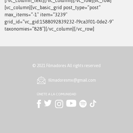
[/vc_column_text][/vc_column][/vc_row][vc_row]
[vc_column][vc_basic_grid post_type=”post”
max_items=”-1″ item=”3239″
grid_id=”vc_gid:1588092839232-f9ca3f01-0de2-9″
taxonomies=”828″][/vc_column][/vc_row]
© 2021 Filmadores All rights reserved
ﬁlmadoresmx@gmail.com
ÚNETE A LA COMUNIDAD