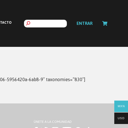
TACTO
ENTRAR
406-5956420a-6ab8-9″ taxonomies=”830″]
MXN
USD
ÚNETE A LA COMUNIDAD