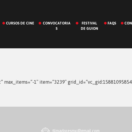
CURSOS DE CINE
CONVOCATORIA
FESTIVAL
FAQS
CON
S
DE GUION
st” max_items=”-1″ item=”3239″ grid_id=”vc_gid:1588109585
ﬁlmadoresmx@gmail.com