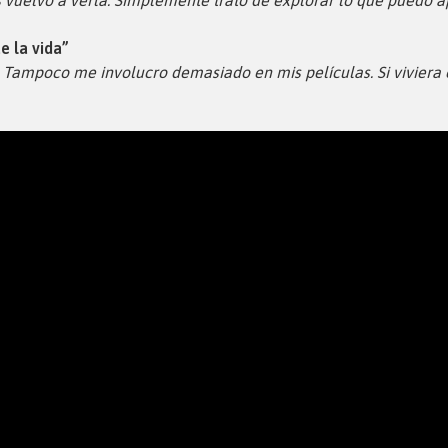
 vuelvo a verla. Simplemente trato de explorar lo que puedo a
e la vida”
Tampoco me involucro demasiado en mis películas. Si viviera 