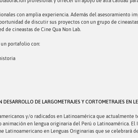
laboración profesional y ofrecer un apoyo de alta calidad para
fesionales con amplia experiencia. Además del asesoramiento im
a oportunidad de discutir sus proyectos con un grupo de cineas
 red de cineastas de Cine Qua Non Lab.
 un portafolio con:
historia
EN DESARROLLO DE LARGOMETRAJES Y CORTOMETRAJES EN L
oamericanos y/o radicados en Latinoamérica que actualmente 
 animación en lengua originaria del Perú o Latinoamérica. El II
Cine Latinoamericano en Lenguas Originarias que se celebrará d