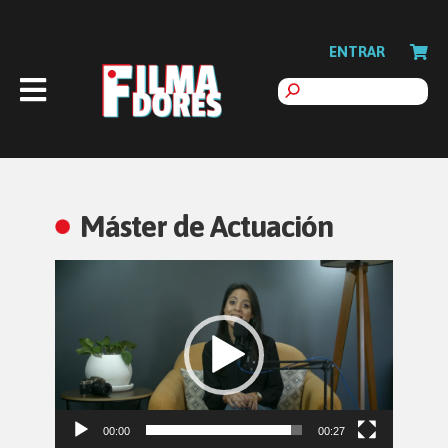
ENTRAR
Máster de Actuación
Reproductor
de
vídeo
00:00
00:27