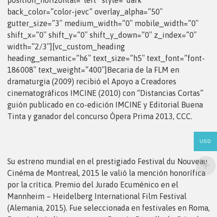
back_color=”color-jevc” overlay_alpha=”50″
gutter_size=”3″ medium_width=”0″ mobile_width=”0″
shift_x=”0″ shift_y=”0″ shift_y_down=”0″ z_index=”0″
width=”2/3″][vc_custom_heading
heading_semantic=”h6″ text_size=”h5″ text_font=”font-
186008″ text_weight=”400″]Becaria de la FLM en
dramaturgia (2009) recibió el Apoyo a Creadores
cinematográficos IMCINE (2010) con “Distancias Cortas”
guión publicado en co-edición IMCINE y Editorial Buena
Tinta y ganador del concurso Ópera Prima 2013, CCC.
USD
Su estreno mundial en el prestigiado Festival du Nouveau
Cinéma de Montreal, 2015 le valió la mención honorífica
por la crítica. Premio del Jurado Ecuménico en el
Mannheim – Heidelberg International Film Festival
(Alemania, 2015). Fue seleccionada en festivales en Roma,