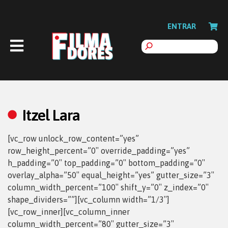
ENTRAR
Itzel Lara
[vc_row unlock_row_content=”yes”
row_height_percent=”0″ override_padding=”yes”
h_padding=”0″ top_padding=”0″ bottom_padding=”0″
overlay_alpha=”50″ equal_height=”yes” gutter_size=”3″
column_width_percent=”100″ shift_y=”0″ z_index=”0″
shape_dividers=””][vc_column width=”1/3″]
[vc_row_inner][vc_column_inner
column_width_percent=”80″ gutter_size=”3″