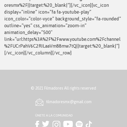
oresmx%2F||target:%20_blank|”][/vc_icon][vc_icon
display=”inline” icon=”fa fa-youtube-play”
icon_color=”color-vyce” background_style=”fa-rounded”
outline=”yes” css_animation=”zoom-in”
animation_delay=”500″
link=”url:https%3A%2F%2Fwww.youtube.com%2Fchannel
%2FUCrPahV6C2RILaaVm88mw7tQ||target:%20_blank|”]
[/vc_icon][/vc_column][/vc_row]
© 2021 Filmadores All rights reserved
ﬁlmadoresmx@gmail.com
ÚNETE A LA COMUNIDAD