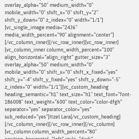
overlay_alpha=”50″ medium_width=”0″
mobile_width=”0″ shift_x=”0″ shift_y=”2″
shift_y_down=”0″ z_index=”0″ width=”1/1″]
[vc_single_image media=”2436″
media_width_percent=”90″ alignment=”center”]
[/vc_column_inner][/vc_row_inner][vc_row_inner]
[vc_column_inner column_width_percent=”100″
align_horizontal=”align_right” gutter_size=”3″
overlay_alpha=”50″ medium_width=”0″
mobile_width=”0″ shift_x=”0″ shift_x_fixed=”yes”
shift_y=”-4″ shift_y_fixed=”yes” shift_y_down=”-5″
z_index=”0″ width=”1/1″][vc_custom_heading
heading_semantic=”h1″ text_size=”h1″ text_font=”font-
186008″ text_weight=”600″ text_color=”color-dfgh”
separator=”yes” separator_color=”yes”
sub_reduced=”yes”]Itzel Lara[/vc_custom_heading]
[/vc_column_inner][/vc_row_inner][/vc_column]
[vc_column column_width_percent=”80″
position_horizontal=”left” style=”dark”