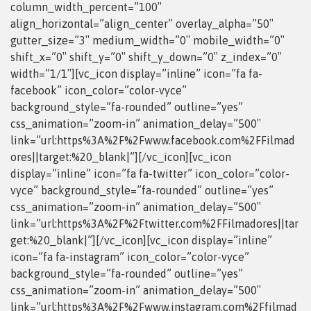
column_width_percent=”100″
align_horizontal=”align_center” overlay_alpha=”50″
gutter_size=”3″ medium_width=”0″ mobile_width=”0″
shift_x=”0″ shift_y=”0″ shift_y_down=”0″ z_index=”0″
width=”1/1″][vc_icon display=”inline” icon=”fa fa-
facebook” icon_color=”color-vyce”
background_style=”fa-rounded” outline=”yes”
css_animation=”zoom-in” animation_delay=”500″
link=”url:https%3A%2F%2Fwww.facebook.com%2FFilmad
ores||target:%20_blank|”][/vc_icon][vc_icon
display=”inline” icon=”fa fa-twitter” icon_color=”color-
vyce” background_style=”fa-rounded” outline=”yes”
css_animation=”zoom-in” animation_delay=”500″
link=”url:https%3A%2F%2Ftwitter.com%2FFilmadores||tar
get:%20_blank|”][/vc_icon][vc_icon display=”inline”
icon=”fa fa-instagram” icon_color=”color-vyce”
background_style=”fa-rounded” outline=”yes”
css_animation=”zoom-in” animation_delay=”500″
link=”url:https%3A%2F%2Fwww.instagram.com%2Ffilmad