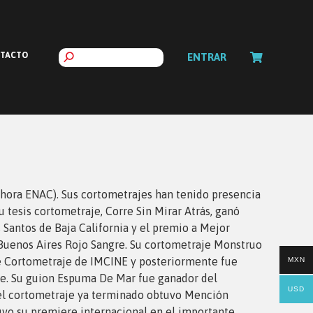
TACTO
ENTRAR
hora ENAC). Sus cortometrajes han tenido presencia
u tesis cortometraje, Corre Sin Mirar Atrás, ganó
Santos de Baja California y el premio a Mejor
l Buenos Aires Rojo Sangre. Su cortometraje Monstruo
de Cortometraje de IMCINE y posteriormente fue
MXN
e. Su guion Espuma De Mar fue ganador del
USD
el cortometraje ya terminado obtuvo Mención
tuvo su premiere internacional en el importante