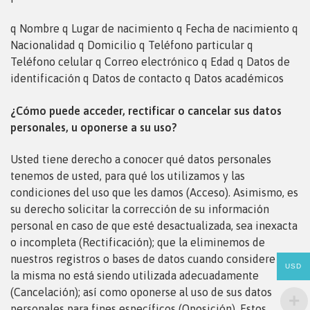
q
Nombre
q
Lugar de nacimiento
q
Fecha de nacimiento
q
Nacionalidad
q
Domicilio
q
Teléfono particular
q
Teléfono celular
q
Correo electrónico
q
Edad
q
Datos de
identificación
q
Datos de contacto
q
Datos académicos
¿Cómo puede acceder, rectificar o cancelar sus datos
personales, u oponerse a su uso?
Usted tiene derecho a conocer qué datos personales
tenemos de usted, para qué los utilizamos y las
condiciones del
uso que les damos (Acceso). Asimismo, es
su derecho solicitar la corrección de su información
personal en caso de que esté desactualizada, sea inexacta
o incompleta (Rectificación); que la eliminemos de
nuestros registros o bases de datos cuando considere que
USD
la misma no está siendo utilizada adecuadamente
(Cancelación); así como oponerse al uso de sus datos
personales para fines específicos (Oposición). Estos