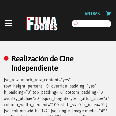
ENTRAR
Realización de Cine
Independiente
[vc_row unlock_row_content=”yes”
row_height_percent=”0″ override_padding=”yes”
h_padding=”0″ top_padding=”0″ bottom_padding=”0″
overlay_alpha=”50″ equal_height=”yes” gutter_size=”3″
column_width_percent=”100″ shift_y=”0″ z_index=”0″]
[vc_column width=”1/2″][vc_single_image media=”453″