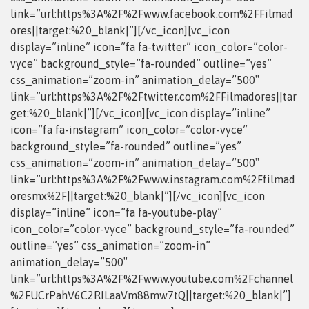
link=”url:https%3A%2F%2Fwww.facebook.com%2FFilmad
ores||target:%20_blank|”][/vc_icon][vc_icon
display=”inline” icon=”fa fa-twitter” icon_color=”color-
vyce” background_style=”fa-rounded” outline=”yes”
css_animation=”zoom-in” animation_delay=”500″
link=”url:https%3A%2F%2Ftwitter.com%2FFilmadores||tar
get:%20_blank|”][/vc_icon][vc_icon display=”inline”
icon=”fa fa-instagram” icon_color=”color-vyce”
background_style=”fa-rounded” outline=”yes”
css_animation=”zoom-in” animation_delay=”500″
link=”url:https%3A%2F%2Fwww.instagram.com%2Ffilmad
oresmx%2F||target:%20_blank|”][/vc_icon][vc_icon
display=”inline” icon=”fa fa-youtube-play”
icon_color=”color-vyce” background_style=”fa-rounded”
outline=”yes” css_animation=”zoom-in”
animation_delay=”500″
link=”url:https%3A%2F%2Fwww.youtube.com%2Fchannel
%2FUCrPahV6C2RILaaVm88mw7tQ||target:%20_blank|”]