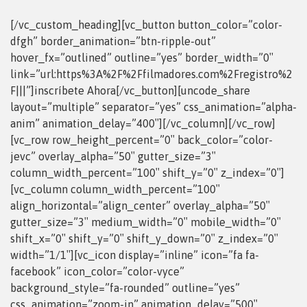
[/vc_custom_heading][vc_button button_color=”color-
dfgh” border_animation=”btn-ripple-out”
hover_fx=”outlined” outline=”yes” border_width=”0″
link=”url:https%3A%2F%2Ffilmadores.com%2Fregistro%2
F|||”]inscríbete Ahora[/vc_button][uncode_share
layout=”multiple” separator=”yes” css_animation=”alpha-
anim” animation_delay=”400″][/vc_column][/vc_row]
[vc_row row_height_percent=”0″ back_color=”color-
jevc” overlay_alpha=”50″ gutter_size=”3″
column_width_percent=”100″ shift_y=”0″ z_index=”0″]
[vc_column column_width_percent=”100″
align_horizontal=”align_center” overlay_alpha=”50″
gutter_size=”3″ medium_width=”0″ mobile_width=”0″
shift_x=”0″ shift_y=”0″ shift_y_down=”0″ z_index=”0″
width=”1/1″][vc_icon display=”inline” icon=”fa fa-
facebook” icon_color=”color-vyce”
background_style=”fa-rounded” outline=”yes”
css_animation=”zoom-in” animation_delay=”500″