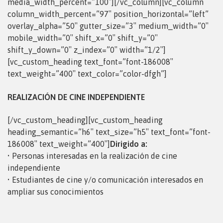
media_width_percent=”100″][/vc_column][vc_column
column_width_percent=”97″ position_horizontal=”left”
overlay_alpha=”50″ gutter_size=”3″ medium_width=”0″
mobile_width=”0″ shift_x=”0″ shift_y=”0″
shift_y_down=”0″ z_index=”0″ width=”1/2″]
[vc_custom_heading text_font=”font-186008″
text_weight=”400″ text_color=”color-dfgh”]
REALIZACIÓN DE CINE INDEPENDIENTE
[/vc_custom_heading][vc_custom_heading
heading_semantic=”h6″ text_size=”h5″ text_font=”font-
186008″ text_weight=”400″]
Dirigido a:
• Personas interesadas en la realización de cine
independiente
• Estudiantes de cine y/o comunicación interesados en
ampliar sus conocimientos