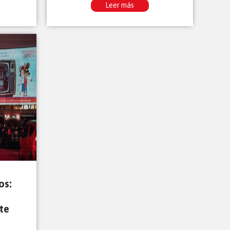
Leer más
os:
te