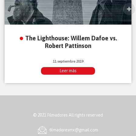
The Lighthouse: Willem Dafoe vs.
Robert Pattinson
11 septiembre 2019
Leer más
© 2021 Filmadores All rights reserved
ﬁlmadoresmx@gmail.com