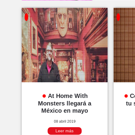
At Home With
C
Monsters llegará a
tu 
México en mayo
08 abril 2019
Leer más