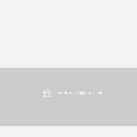
ﬁlmadoresmx@gmail.com