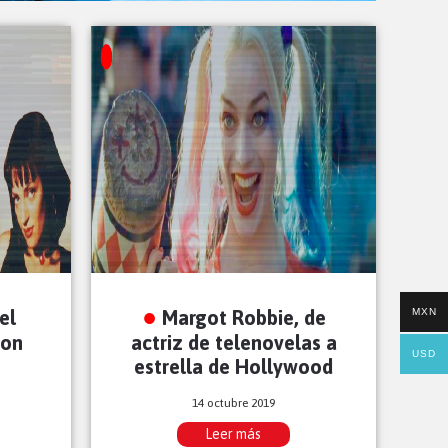
MXN
el
Margot Robbie, de
ion
actriz de telenovelas a
USD
estrella de Hollywood
14 octubre 2019
Leer más