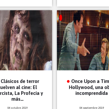
Clásicos de terror
Once Upon a Tim
uelven al cine: El
Hollywood, una o
rcista, La Profecía y
incomprendida
más…
04 octubre 2019
04 septiembre 2019