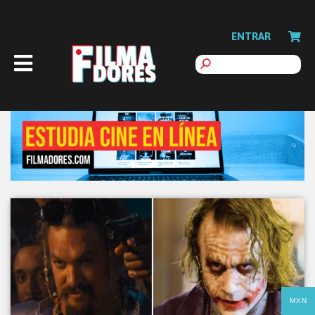
ENTRAR
MXN