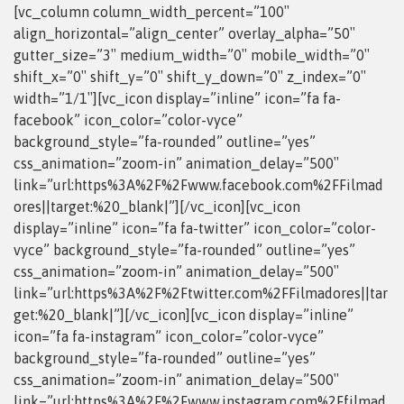
[vc_column column_width_percent=”100″
align_horizontal=”align_center” overlay_alpha=”50″
gutter_size=”3″ medium_width=”0″ mobile_width=”0″
shift_x=”0″ shift_y=”0″ shift_y_down=”0″ z_index=”0″
width=”1/1″][vc_icon display=”inline” icon=”fa fa-
facebook” icon_color=”color-vyce”
background_style=”fa-rounded” outline=”yes”
css_animation=”zoom-in” animation_delay=”500″
link=”url:https%3A%2F%2Fwww.facebook.com%2FFilmad
ores||target:%20_blank|”][/vc_icon][vc_icon
display=”inline” icon=”fa fa-twitter” icon_color=”color-
vyce” background_style=”fa-rounded” outline=”yes”
css_animation=”zoom-in” animation_delay=”500″
link=”url:https%3A%2F%2Ftwitter.com%2FFilmadores||tar
get:%20_blank|”][/vc_icon][vc_icon display=”inline”
icon=”fa fa-instagram” icon_color=”color-vyce”
background_style=”fa-rounded” outline=”yes”
css_animation=”zoom-in” animation_delay=”500″
link=”url:https%3A%2F%2Fwww.instagram.com%2Ffilmad