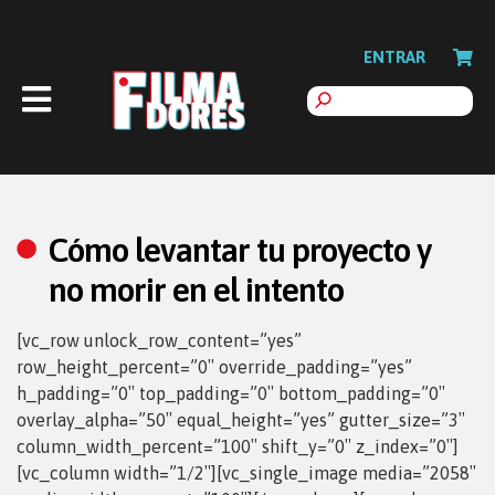
ENTRAR
Cómo levantar tu proyecto y
no morir en el intento
[vc_row unlock_row_content=”yes”
row_height_percent=”0″ override_padding=”yes”
h_padding=”0″ top_padding=”0″ bottom_padding=”0″
overlay_alpha=”50″ equal_height=”yes” gutter_size=”3″
column_width_percent=”100″ shift_y=”0″ z_index=”0″]
[vc_column width=”1/2″][vc_single_image media=”2058″