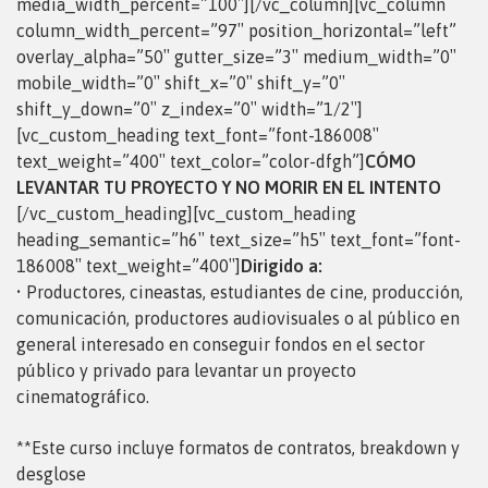
media_width_percent=”100″][/vc_column][vc_column
column_width_percent=”97″ position_horizontal=”left”
overlay_alpha=”50″ gutter_size=”3″ medium_width=”0″
mobile_width=”0″ shift_x=”0″ shift_y=”0″
shift_y_down=”0″ z_index=”0″ width=”1/2″]
[vc_custom_heading text_font=”font-186008″
text_weight=”400″ text_color=”color-dfgh”]
CÓMO
LEVANTAR TU PROYECTO Y NO MORIR EN EL INTENTO
[/vc_custom_heading][vc_custom_heading
heading_semantic=”h6″ text_size=”h5″ text_font=”font-
186008″ text_weight=”400″]
Dirigido a:
• Productores, cineastas, estudiantes de cine, producción,
comunicación, productores audiovisuales o al público en
general interesado en conseguir fondos en el sector
público y privado para levantar un proyecto
cinematográfico.
**Este curso incluye formatos de contratos, breakdown y
desglose