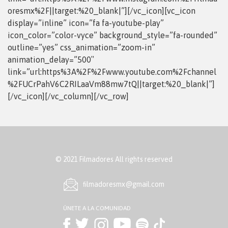
oresmx%2F||target:%20_blank|”][/vc_icon][vc_icon
display=”inline” icon=”fa fa-youtube-play”
icon_color=”color-vyce” background_style=”fa-rounded”
outline=”yes” css_animation=”zoom-in”
animation_delay=”500″
link=”url:https%3A%2F%2Fwww.youtube.com%2Fchannel
%2FUCrPahV6C2RILaaVm88mw7tQ||target:%20_blank|”]
[/vc_icon][/vc_column][/vc_row]
© 2021 Filmadores All rights reserved
ﬁlmadoresmx@gmail.com
ÚNETE A LA COMUNIDAD