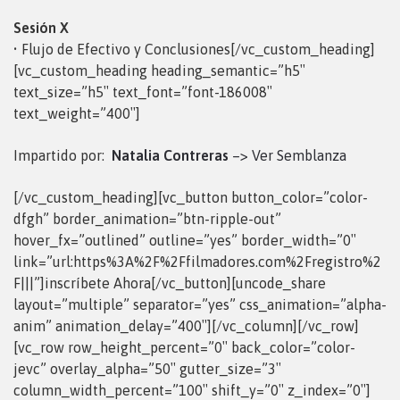
Sesión X
• Flujo de Efectivo y Conclusiones[/vc_custom_heading]
[vc_custom_heading heading_semantic=”h5″
text_size=”h5″ text_font=”font-186008″
text_weight=”400″]
Impartido por:
Natalia Contreras
–> Ver Semblanza
[/vc_custom_heading][vc_button button_color=”color-
dfgh” border_animation=”btn-ripple-out”
hover_fx=”outlined” outline=”yes” border_width=”0″
link=”url:https%3A%2F%2Ffilmadores.com%2Fregistro%2
F|||”]inscríbete Ahora[/vc_button][uncode_share
layout=”multiple” separator=”yes” css_animation=”alpha-
anim” animation_delay=”400″][/vc_column][/vc_row]
[vc_row row_height_percent=”0″ back_color=”color-
jevc” overlay_alpha=”50″ gutter_size=”3″
column_width_percent=”100″ shift_y=”0″ z_index=”0″]