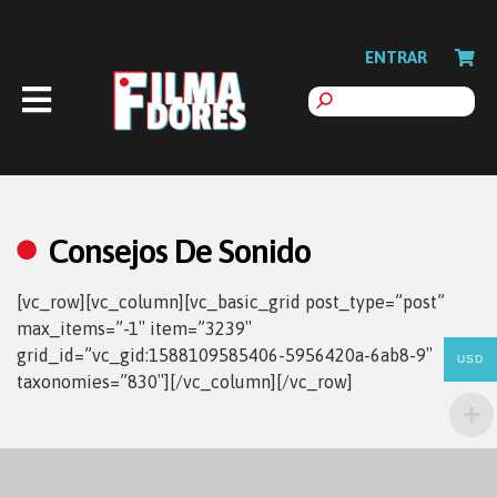
ENTRAR
Consejos De Sonido
[vc_row][vc_column][vc_basic_grid post_type=”post”
max_items=”-1″ item=”3239″
grid_id=”vc_gid:1588109585406-5956420a-6ab8-9″
USD
taxonomies=”830″][/vc_column][/vc_row]