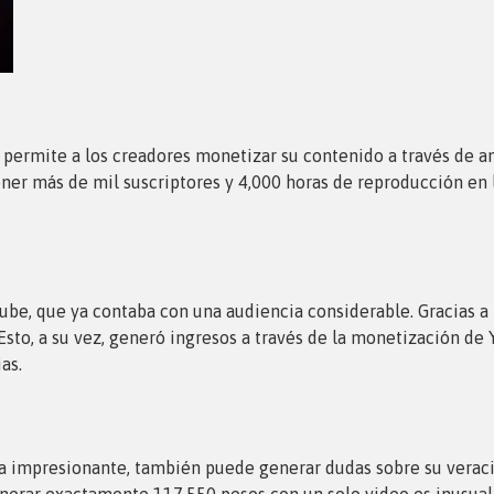
 permite a los creadores monetizar su contenido a través de a
tener más de mil suscriptores y 4,000 horas de reproducción en
ube, que ya contaba con una audiencia considerable. Gracias a l
sto, a su vez, generó ingresos a través de la monetización de
as.
uena impresionante, también puede generar dudas sobre su vera
enerar exactamente 117,550 pesos con un solo video es inusual