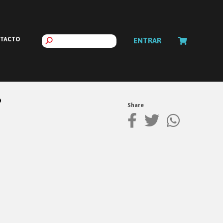
TACTO
ENTRAR
?
Share