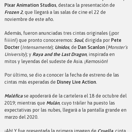
Pixar Animation Studios
, destaca la presentación de
Frozen
2
, que llegará a las salas de cine el 22 de
noviembre de este año.
Además, fueron anunciadas tres cintas originales (¡por
fiiiin!) que pronto conoceremos:
Soul
, dirigida por
Pete
Docter
(
Intensamente
);
Unidos
, de
Dan Scanlon
(
Monster’s
University
); y
Raya and the Last Dragon
, inspirada en
mitos y leyendas del sudeste de Asia. ¡Kemosión!
Por último, se dio a conocer la fecha de estreno de las
cintas más esperadas de
Disney Live Action
.
Maléfica
se apoderará de la cartelera el 18 de octubre del
2019; mientras que
Mulán
, cuyo tráiler ha puesto las
expectativas por las nubes, llegará a la pantalla grande en
marzo del 2020.
¡Ah! Y fue presentada la primera imagen de
Cruella
, cinta