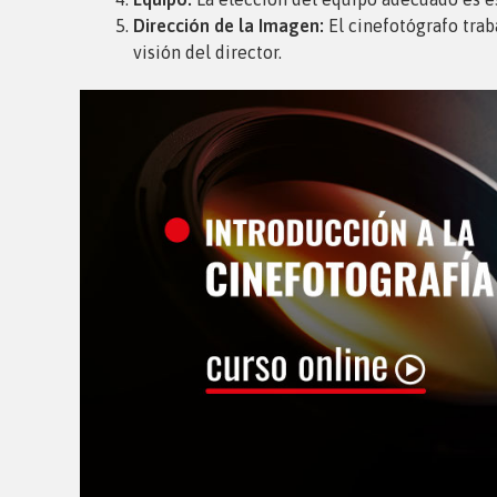
Dirección de la Imagen:
El cinefotógrafo tra
visión del director.