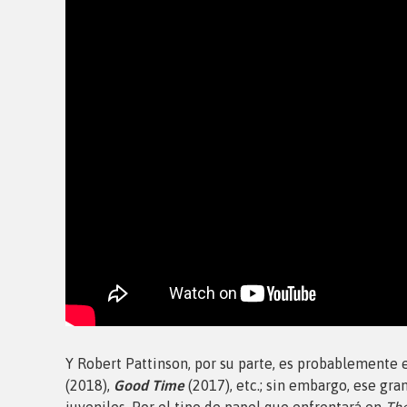
Y Robert Pattinson, por su parte, es probablemente 
(2018),
Good Time
(2017), etc.; sin embargo, ese gr
juveniles. Por el tipo de papel que enfrentará en
The