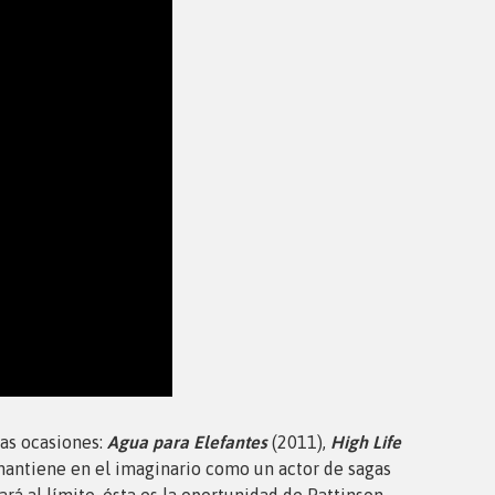
has ocasiones:
Agua para Elefantes
(2011),
High Life
antiene en el imaginario como un actor de sagas
rá al límite, ésta es la oportunidad de Pattinson