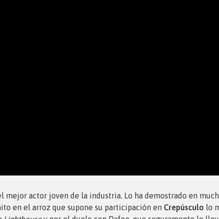
el mejor actor joven de la industria. Lo ha demostrado en muc
anito en el arroz que supone su participación en
Crepúsculo
lo m
 Lighthouse
y por el duelo con Dafoe, que seguramente lo lleva