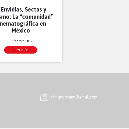
Envidias, Sectas y
ismo: La “comunidad”
inematográfica en
México
13 febrero 2019
Leer más
ﬁlmadoresmx@gmail.com