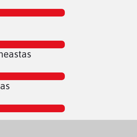
neastas
tas