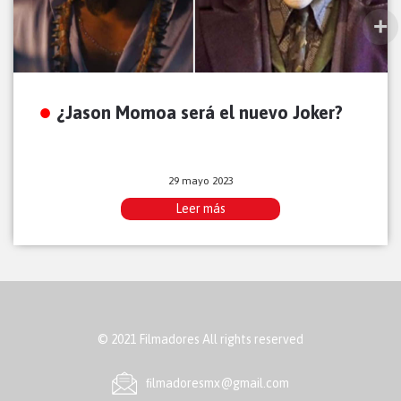
¿Jason Momoa será el nuevo Joker?
29 mayo 2023
Leer más
© 2021 Filmadores All rights reserved
ﬁlmadoresmx@gmail.com