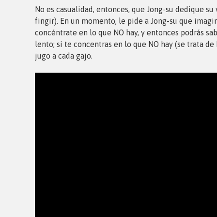
No es casualidad, entonces, que Jong-su dedique su v
fingir). En un momento, le pide a Jong-su que imagi
concéntrate en lo que NO hay, y entonces podrás sabo
lento; si te concentras en lo que NO hay (se trata de
jugo a cada gajo.