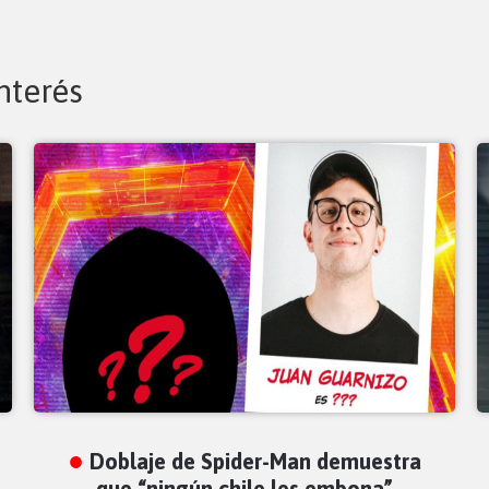
nterés
Doblaje de Spider-Man demuestra
que “ningún chile les embona”