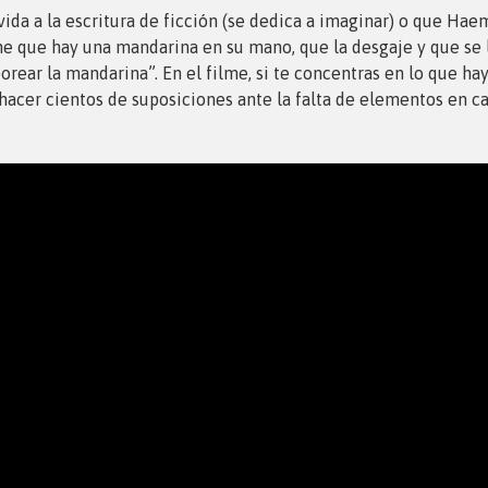
ida a la escritura de ficción (se dedica a imaginar) o que Ha
ne que hay una mandarina en su mano, que la desgaje y que se 
rear la mandarina”. En el filme, si te concentras en lo que ha
 hacer cientos de suposiciones ante la falta de elementos en cam