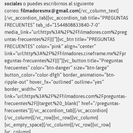
sociales
o puedes escribirnos al siguiente
correo:
filmadoresmx@gmail.com
[/vc_column_text]
[/vc_accordion_tab][vc_accordion_tab title=”PREGUNTAS
FRECUENTES” tab_id=”1544808833840-7-0″
media_link=”url:https%3A%2F%2Ffilmadores.com%2preg
untas-frecuentes%2F|||”][vc_btn title=”PREGUNTAS
FRECUENTES” color=”pink” align=”center”
link=”url:http%3A%2F%2Ffilmadores.cineframe.mx%2Fpr
eguntas-frecuentes%2F|||”][vc_button title=”Preguntas
frecuentes” color=”btn-danger” size=”btn-large”
button_color=”color-dfgh” border_animation=”btn-
ripple-out” hover_fx=”outlined” outline=”yes”
border_width=”0″
link=”url:https%3A%2F%2Ffilmadores.com%2Fpreguntas-
frecuentes%2F||target:%20_blank|” href=”/preguntas-
frecuentes”][/vc_accordion_tab][/vc_accordion]
[/vc_column][/vc_row][vc_row][vc_column]
[vc_empty_space][/vc_column][/vc_row][vc_row]
[vc_column]