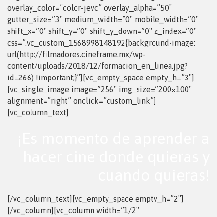
overlay_color=”color-jevc” overlay_alpha=”50″
gutter_size=”3″ medium_width=”0″ mobile_width=”0″
shift_x=”0″ shift_y=”0″ shift_y_down=”0″ z_index=”0″
css=”.vc_custom_1568998148192{background-image:
url(http://filmadores.cineframe.mx/wp-
content/uploads/2018/12/formacion_en_linea.jpg?
id=266) !important;}”][vc_empty_space empty_h=”3″]
[vc_single_image image=”256″ img_size=”200×100″
alignment=”right” onclick=”custom_link”]
[vc_column_text]
¡Es momento de aprender a
hacer cine donde quieras y
cuando quieras!
[/vc_column_text][vc_empty_space empty_h=”2″]
[/vc_column][vc_column width=”1/2″