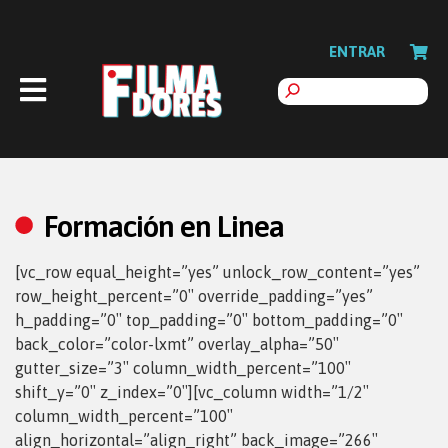
ENTRAR
Formación en Linea
[vc_row equal_height=”yes” unlock_row_content=”yes”
row_height_percent=”0″ override_padding=”yes”
h_padding=”0″ top_padding=”0″ bottom_padding=”0″
back_color=”color-lxmt” overlay_alpha=”50″
gutter_size=”3″ column_width_percent=”100″
shift_y=”0″ z_index=”0″][vc_column width=”1/2″
column_width_percent=”100″
align_horizontal=”align_right” back_image=”266″