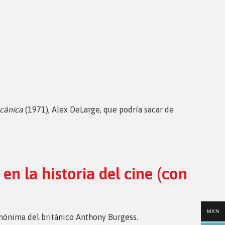
cánica
(1971), Alex DeLarge, que podría sacar de
n la historia del cine (con
MXN
homónima del británico Anthony Burgess.