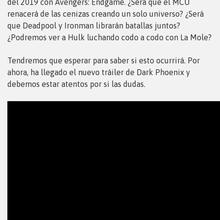
del 2019 con Avengers: Endgame. ¿Será que el MCU
renacerá de las cenizas creando un solo universo? ¿Será
que Deadpool y Ironman librarán batallas juntos?
¿Podremos ver a Hulk luchando codo a codo con La Mole?
Tendremos que esperar para saber si esto ocurrirá. Por
ahora, ha llegado el nuevo tráiler de Dark Phoenix y
debemos estar atentos por si las dudas.