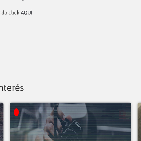
ando click
AQUÍ
nterés