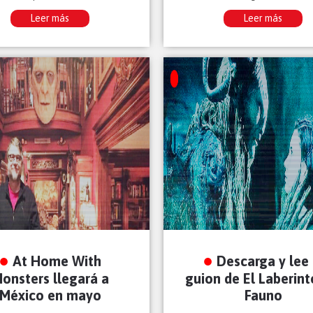
Leer más
Leer más
At Home With
Descarga y lee 
onsters llegará a
guion de El Laberint
México en mayo
Fauno