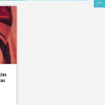
USD
ías
ias