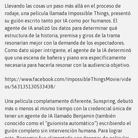
Llevando las cosas un paso más allá en el proceso de
rodaje, una película llamada
Impossible Things
, presentó
su guión escrito tanto por IA como por humanos. El
agente de IA analizó los datos para determinar qué
estructura de la historia, premisa y giros de la trama
resonarían mejor con la demanda de los espectadores.
Como dato súper intrigante, el agente de la IA determinó
que una escena de bañera y piano era específicamente
necesaria para hacerla resonar con la audiencia objetivo.
https://www.facebook.com/ImpossibleThingsMovie/vide
os/563135130533438/
Una película completamente diferente,
Sunspring
, debutó
más o menos al mismo tiempo con la credencial única de
tener un agente de IA llamado Benjamin (también
conocido como el “guionista automático”) escribiendo el
guión completo sin intervención humana. Para lograr
esto, Benjamin fue alimentado con docenas de películas